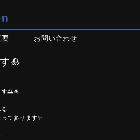
岡⼭県瀬⼾内市のメンズ脱毛サロ
概要
お問い合わせ
す🎍
🌅🎍
れる
張って参ります✨
を