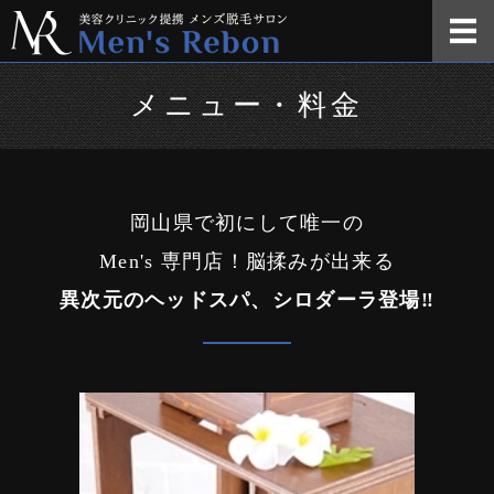
岡⼭県瀬⼾内市
ホーム
メニュー・料金
メニュー・料金
ご利用について
岡山県で初にして唯一の
店舗概要
Men's 専門店！脳揉みが出来る
異次元のヘッドスパ、シロダーラ登場‼️
お問い合わせ